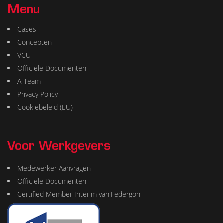
Menu
Cases
Concepten
VCU
Officiële Documenten
A-Team
Privacy Policy
Cookiebeleid (EU)
Voor Werkgevers
Medewerker Aanvragen
Officiële Documenten
Certified Member Interim van Federgon