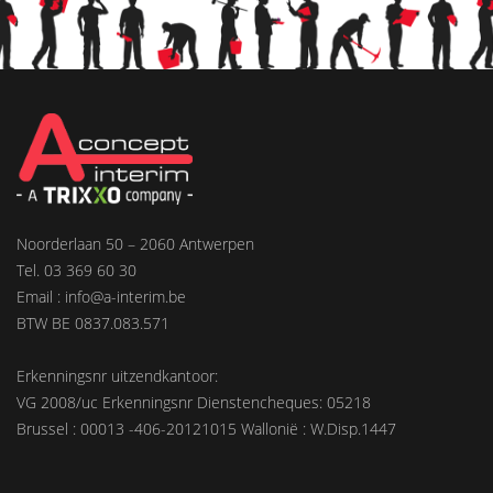
Noorderlaan 50 – 2060 Antwerpen
Tel. 03 369 60 30
Email : info@a-interim.be
BTW BE 0837.083.571
Erkenningsnr uitzendkantoor:
VG 2008/uc Erkenningsnr Dienstencheques: 05218
Brussel : 00013 -406-20121015 Wallonië : W.Disp.1447