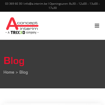
03 369 60 30
I
info@a-interim.be
I
Openingsuren: 8u30 – 12u00 – 13u00 –
17u30
A CONCEPT INTERIM – A
TRIXXO COMPANY
Blog
Home
>
Blog