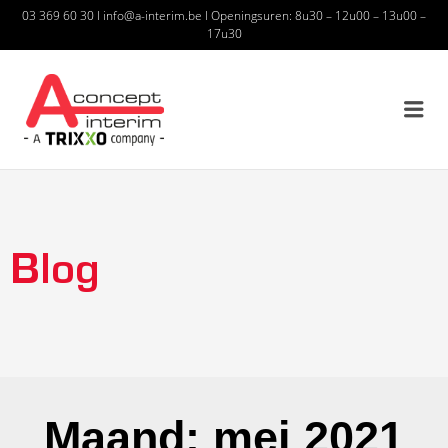
03 369 60 30
I
info@a-interim.be
I
Openingsuren: 8u30 – 12u00 – 13u00 –
17u30
A CONCEPT INTERIM – A
TRIXXO COMPANY
Blog
Maand: mei 2021