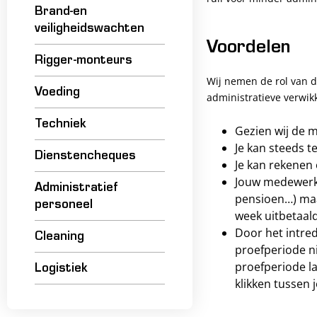
Brand-en
veiligheidswachten
Voordelen
Rigger-monteurs
Wij nemen de rol van d
Voeding
administratieve verwik
Techniek
Gezien wij de m
Je kan steeds t
Dienstencheques
Je kan rekenen 
Jouw medewerke
Administratief
pensioen…) maa
personeel
week uitbetaald
Door het intre
Cleaning
proefperiode n
proefperiode l
Logistiek
klikken tussen