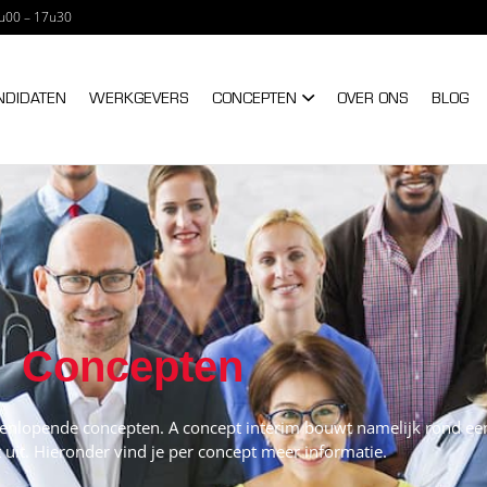
u00 – 17u30
NTERIM – A TRIXXO C
NDIDATEN
WERKGEVERS
CONCEPTEN
OVER ONS
BLOG
Concepten
eenlopende concepten. A concept interim bouwt namelijk rond een 
 uit. Hieronder vind je per concept meer informatie.