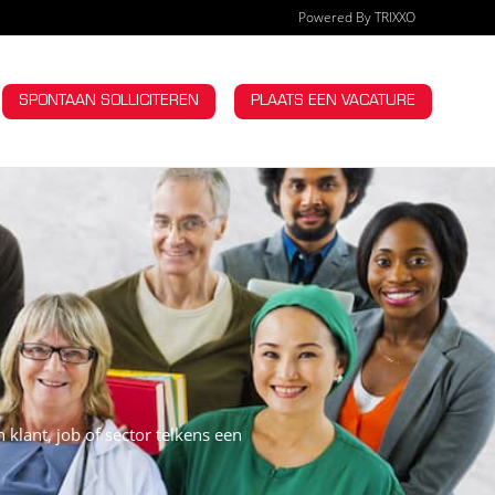
Powered By TRIXXO
OMPANY
SPONTAAN SOLLICITEREN
PLAATS EEN VACATURE
klant, job of sector telkens een