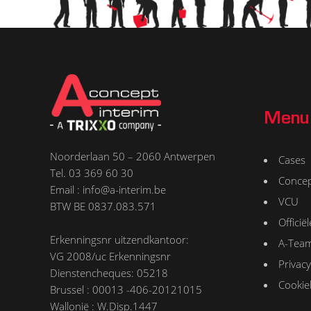
Menu
Noorderlaan 50 – 2060 Antwerpen
Cases
Tel. 03 369 60 30
Conce
Email : info@a-interim.be
VCU
BTW BE 0837.083.571
Offici
Erkenningsnr uitzendkantoor:
A-Tea
VG 2008/uc Erkenningsnr
Privacy
Dienstencheques: 05218
Cookie
Brussel : 00013 -406-20121015
Wallonië : W.Disp.1447