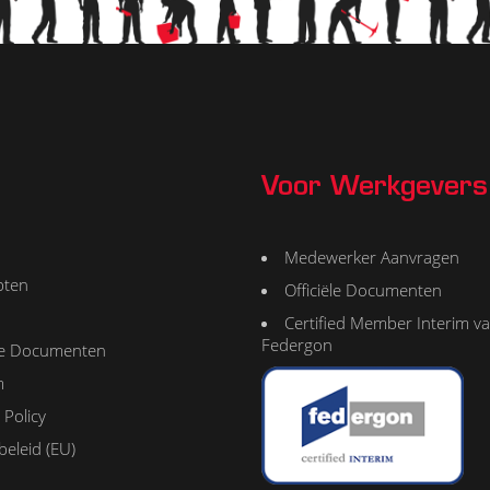
Voor Werkgevers
Medewerker Aanvragen
pten
Officiële Documenten
Certified Member Interim v
Federgon
ële Documenten
m
 Policy
beleid (EU)