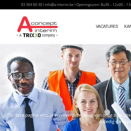
03 369 60 30
I
info@a-interim.be
I
Openingsuren: 8u30 – 12u00 – 13
A CONCEPT I
VACATURES
KA
Op deze pagina vind je een overzicht terug van onze zeer uit
volledig concept