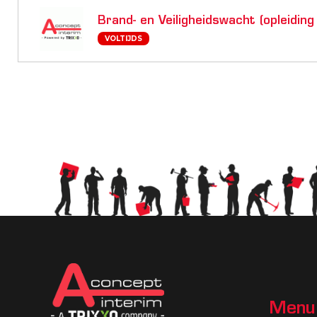
Brand- en Veiligheidswacht (opleiding
VOLTIJDS
Menu