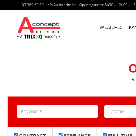
03 369 60 30
I
info@a-interim.be
I
Openingsuren: 8u30 – 12u00 – 13
A CONCEPT I
VACATURES
KA
O
Vi
KEYWORDS
LOCATIE
CONTRACT
FREELANCE
FULL TIME