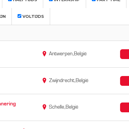
IJN
VOLTIJDS
Antwerpen,België
Zwijndrecht,België
anering
Schelle,België