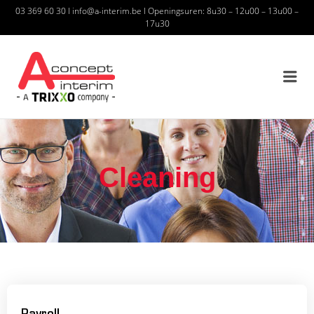
03 369 60 30
I
info@a-interim.be
I
Openingsuren: 8u30 – 12u00 – 13u00 –
17u30
A CONCEPT INTERIM – A
TRIXXO COMPANY
Cleaning