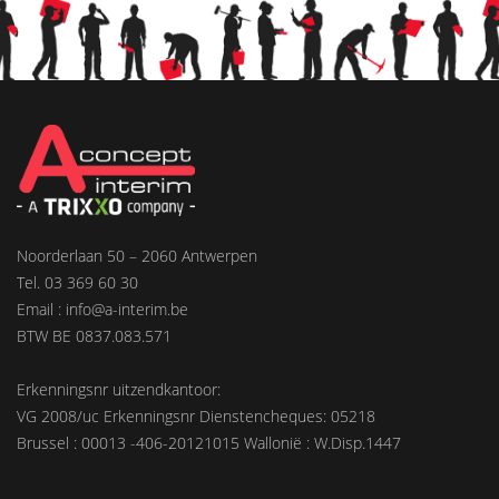
Noorderlaan 50 – 2060 Antwerpen
Tel. 03 369 60 30
Email : info@a-interim.be
BTW BE 0837.083.571
Erkenningsnr uitzendkantoor:
VG 2008/uc Erkenningsnr Dienstencheques: 05218
Brussel : 00013 -406-20121015 Wallonië : W.Disp.1447