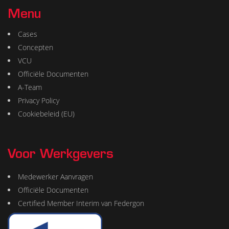
Menu
Cases
Concepten
VCU
Officiële Documenten
A-Team
Privacy Policy
Cookiebeleid (EU)
Voor Werkgevers
Medewerker Aanvragen
Officiële Documenten
Certified Member Interim van Federgon