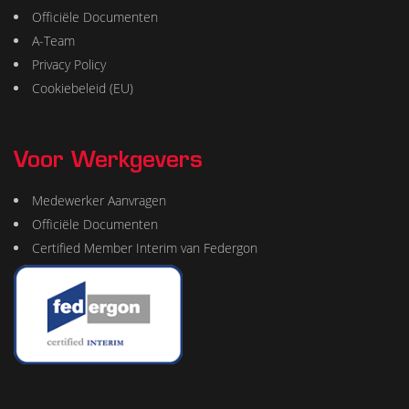
Officiële Documenten
A-Team
Privacy Policy
Cookiebeleid (EU)
Voor Werkgevers
Medewerker Aanvragen
Officiële Documenten
Certified Member Interim van Federgon