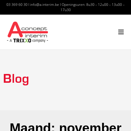
03 369 60 30
I
info@a-interim.be
I
Openingsuren: 8u30 – 12u00 – 13u00 –
17u30
A CONCEPT INTERIM – A
TRIXXO COMPANY
Blog
Maand: november