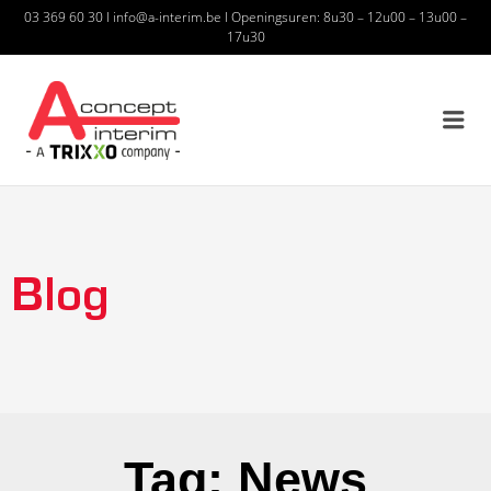
03 369 60 30
I
info@a-interim.be
I
Openingsuren: 8u30 – 12u00 – 13u00 –
17u30
A CONCEPT INTERIM – A
TRIXXO COMPANY
Blog
Tag: News