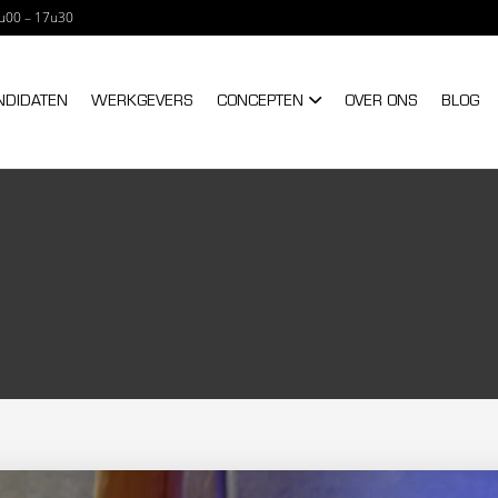
u00 – 17u30
NTERIM – A TRIXXO C
NDIDATEN
WERKGEVERS
CONCEPTEN
OVER ONS
BLOG