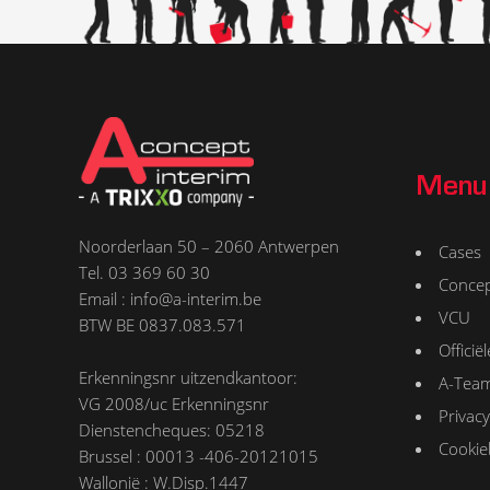
Menu
Noorderlaan 50 – 2060 Antwerpen
Cases
Tel. 03 369 60 30
Conce
Email : info@a-interim.be
VCU
BTW BE 0837.083.571
Offici
Erkenningsnr uitzendkantoor:
A-Tea
VG 2008/uc Erkenningsnr
Privacy
Dienstencheques: 05218
Cookie
Brussel : 00013 -406-20121015
Wallonië : W.Disp.1447