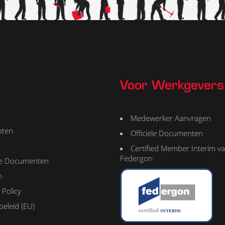
Voor Werkgevers
Medewerker Aanvragen
pten
Officiële Documenten
Certified Member Interim v
Federgon
ële Documenten
m
 Policy
beleid (EU)