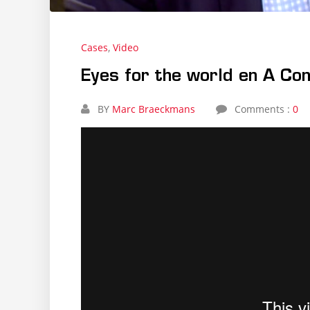
,
Cases
Video
Eyes for the world en A Co
BY
Marc Braeckmans
Comments :
0