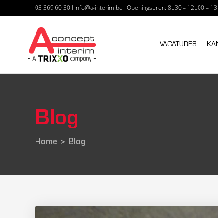
03 369 60 30
I
info@a-interim.be
I
Openingsuren: 8u30 – 12u00 – 13
A CONCEPT I
VACATURES
KA
Blog
Home
>
Blog