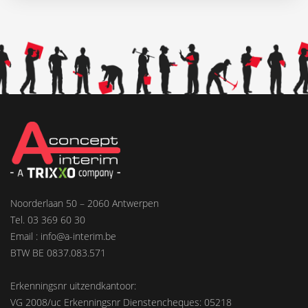
Noorderlaan 50 – 2060 Antwerpen
Tel. 03 369 60 30
Email : info@a-interim.be
BTW BE 0837.083.571
Erkenningsnr uitzendkantoor:
VG 2008/uc Erkenningsnr Dienstencheques: 05218