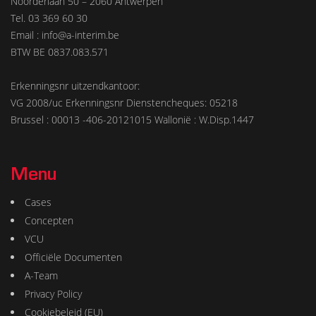
Noorderlaan 50 – 2060 Antwerpen
Tel. 03 369 60 30
Email : info@a-interim.be
BTW BE 0837.083.571
Erkenningsnr uitzendkantoor:
VG 2008/uc Erkenningsnr Dienstencheques: 05218
Brussel : 00013 -406-20121015 Wallonië : W.Disp.1447
Menu
Cases
Concepten
VCU
Officiële Documenten
A-Team
Privacy Policy
Cookiebeleid (EU)