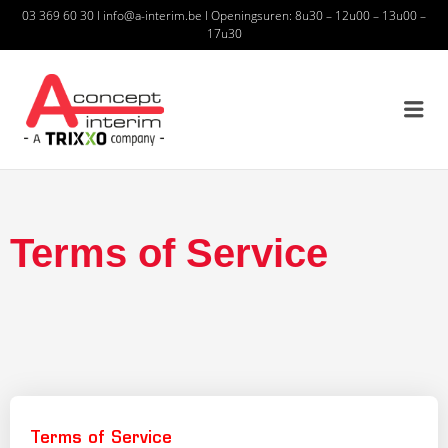
03 369 60 30
I
info@a-interim.be
I
Openingsuren: 8u30 – 12u00 – 13u00 –
17u30
A CONCEPT INTERIM – A
TRIXXO COMPANY
Terms of Service
Terms of Service